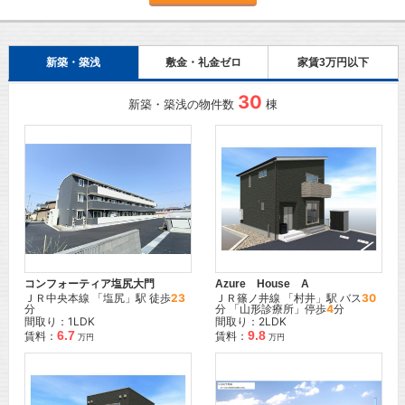
新築・築浅
敷金・礼金ゼロ
家賃3万円以下
30
新築・築浅の物件数
棟
コンフォーティア塩尻大門
Azure House A
ＪＲ中央本線
「
塩尻
」駅 徒歩
23
ＪＲ篠ノ井線
「
村井
」駅 バス
30
分
分 「山形診療所」停歩
4
分
間取り：1LDK
間取り：2LDK
6.7
9.8
賃料：
賃料：
万円
万円