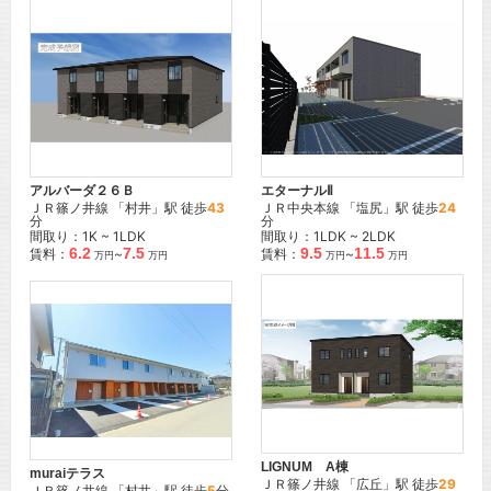
アルバーダ２６Ｂ
エターナルⅡ
ＪＲ篠ノ井線
「
村井
」駅 徒歩
43
ＪＲ中央本線
「
塩尻
」駅 徒歩
24
分
分
間取り：1K ~ 1LDK
間取り：1LDK ~ 2LDK
6.2
7.5
9.5
11.5
賃料：
~
賃料：
~
万円
万円
万円
万円
LIGNUM A棟
muraiテラス
ＪＲ篠ノ井線
「
広丘
」駅 徒歩
29
ＪＲ篠ノ井線
「
村井
」駅 徒歩
5
分