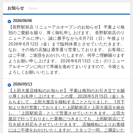
お知らせ
News
2026/06/06
【長野駅前店 リニューアルオープンのお知らせ】 平素より格
別のご愛顧を賜り、厚く御礼申し上げます。 長野駅前店のリ
ニューアルに伴い、誠に勝手ながら6月7日（日）午後より
2026年6月12日（金）まで臨時休業とさせていただきます。
なお、その他の店舗は通常通り営業しております。 お客様に
はご不便、ご迷惑をおかけいたしますが、何卒ご理解賜ります
ようお願い申し上げます。 2026年6月13日（土）のリニュー
アルオープンに向けて準備を進めてまいりますので、今後とも
よろしくお願いいたします。
2026/05/13
【上田大屋店移転のお知らせ】 平素は格別のお引き立てを賜
り厚くお礼申し上げます。 この度、2026年5月15日（金）を
もちまして、上田大屋店を移転することとなりました。 1月下
旬より先行営業しておりました上田駅前店と上田大屋店を統合
し、「上田駅前店」として営業させていただきます。 上田大
屋店で行っておりました業務につきましても、上田駅前店にて
引き続き対応をさせていただきます。 店舗移転によりお客様
にはご不便をおかけいたしますが、スタッフ一同、ご満足いた