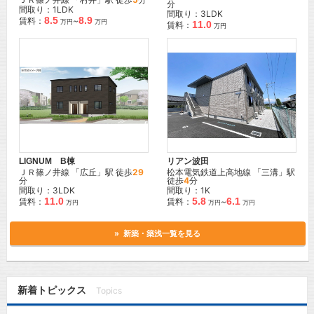
分
間取り：1LDK
間取り：3LDK
8.5
8.9
賃料：
~
万円
万円
11.0
賃料：
万円
LIGNUM B棟
リアン波田
ＪＲ篠ノ井線
「
広丘
」駅 徒歩
29
松本電気鉄道上高地線
「
三溝
」駅
分
徒歩
4
分
間取り：3LDK
間取り：1K
11.0
5.8
6.1
賃料：
賃料：
~
万円
万円
万円
» 新築・築浅一覧を見る
新着トピックス
Topics