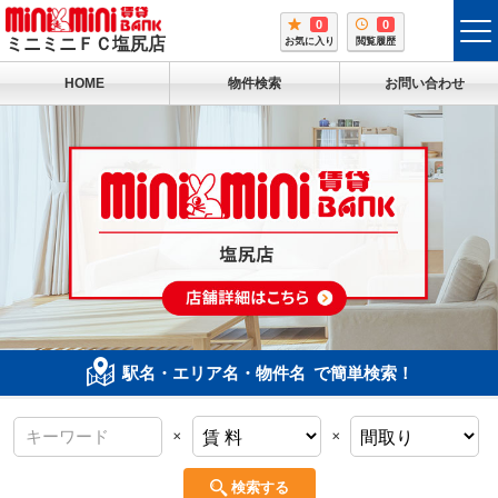
0
0
tog
ミニミニＦＣ塩尻店
お気に入り
閲覧履歴
me
HOME
物件検索
お問い合わせ
駅名・エリア名・物件名
で簡単検索！
×
×
検索する