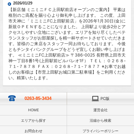
2026/01/29
【新店舗 ミニミニＦＣ上田駅前店オープンのご案内】 平素は
格別のご高配を賜り心より御礼申し上げます。 この度、上田
市天神に「ミニミニFC上田駅前店」を2026年1月30日(金)に
新規ＯＰＥＮすることになりました。 上田駅より徒歩2分とア
クセスしやすい立地にございます。エリアを知り尽くしたベテ
ランスタッフがお部屋探しを精一杯サポートさせていただきま
す。皆様のご来店をスタッフ一同お待ちしております。 今後
ともチンタイバンクグループをどうぞ宜しくお願い申し上げま
す。 ≪ミニミニFC上田駅前店≫ 〒386-0025 長野県上田市天
神一丁目8番1号(上田駅前ビルパレオ1F） ＴＥＬ：０２６８-
７１-７８７８ ＦＡＸ：０２６８-７１-７８７７ ※お車でお越
しのお客様は【市営上田駅お城口第二駐車場】をご利用くださ
い。精算いたします。
0263-85-3434
PC版
HOME
運営会社
エリアから探す
沿線から検索
お問合わせ
プライバシーポリシー