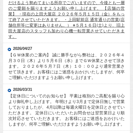
だけるよう努めてまいる所存でございますので、今後とも一層
のご愛願を賜りますようお願い申し上げます。 【店舗の営
業】 ・現在の上田大屋店 ２０２６年５月１５日（金）をもっ
て終了させていただきます。 ・上田駅前店 通常通りの営業(店
舗住所等に変更はありません。） ※５月１６日(土)より、旧上
田大屋店のスタッフも加わり心機一転営業させていただきま
す。
2026/04/27
【ＧＷ休業のご案内】 誠に勝手ながら弊社は、２０２６年４
月３０日（木）より５月６日（水）までＧＷ休業とさせて頂き
ます。 ２０２６年５月７日（木）１０：００より通常営業さ
せて頂きます。お客様にはご迷惑をおかけいたしますが、何卒
ご理解いただけますようお願い申し上げます。
2026/03/31
【定休日についてのお知らせ】 平素は格別のご高配を賜り心
より御礼申し上げます。 年明けより3月まで定休日無しで営業
しておりましたが、4月以降は毎週火曜日を定休日とさせてい
ただきます。 定休日にいただいたお問合せは翌営業日より順
次対応させていただきます。 お客様にはご迷惑をおかけいた
しますが、何卒ご理解いただけますようお願い申し上げます。