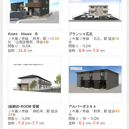
Azure House B
ブランシャ広丘
ＪＲ篠ノ井線
「
村井
」駅 バス
30
ＪＲ篠ノ井線
「
広丘
」駅 徒歩
15
分 「山形診療所」停歩
4
分
分
間取り：3LDK
間取り：1LDK
11.0
6.9
7.0
賃料：
賃料：
~
万円
万円
万円
(仮称)D-ROOM 笹賀
アルバーダ２６Ａ
ＪＲ篠ノ井線
「
南松本
」駅 徒歩
ＪＲ篠ノ井線
「
村井
」駅 徒歩
43
34
分
分
間取り：1LDK
間取り：1K ~ 1LDK
7.3
7.7
6.1
7.4
賃料：
~
賃料：
~
万円
万円
万円
万円