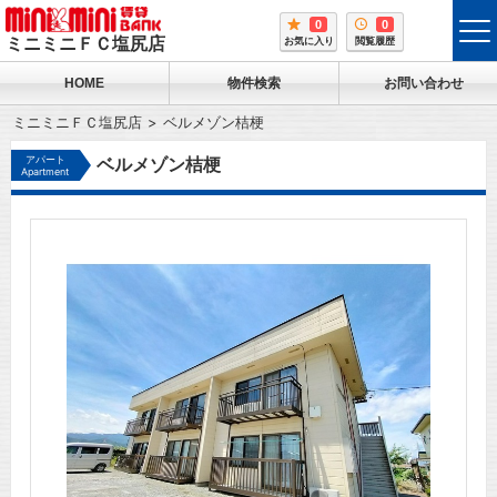
0
0
tog
ミニミニＦＣ塩尻店
お気に入り
閲覧履歴
me
HOME
物件検索
お問い合わせ
ミニミニＦＣ塩尻店
ベルメゾン桔梗
アパート
ベルメゾン桔梗
Apartment