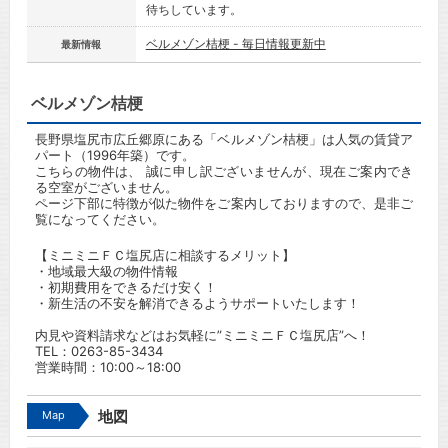
待ちしています。
ベルメゾン桔梗 - 毎日情報更新中
最新情報
ベルメゾン桔梗
長野県塩尻市広丘郷原にある「ベルメゾン桔梗」は人気の賃貸ア
パート（1996年築）です。
こちらの物件は、 誠に申し訳ございませんが、現在ご案内でき
る空室がございません。
ページ下部に特徴が似た物件をご案内しておりますので、是非ご
覧になってください。
【ミニミニＦＣ塩尻店に相談するメリット】
・地域最大級の物件情報
・初期費用をできるだけ安く！
・新生活の不安を解消できるようサポートいたします！
内見や資料請求などはお気軽に”ミニミニＦＣ塩尻店”へ！
TEL：0263-85-3434
営業時間：10:00～18:00
Map
地図