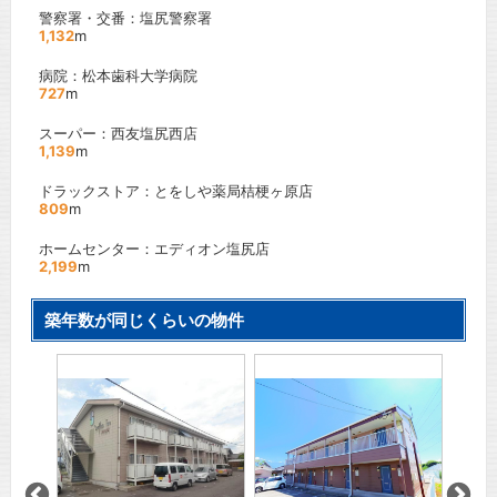
警察署・交番：塩尻警察署
1,132
m
病院：松本歯科大学病院
727
m
スーパー：西友塩尻西店
1,139
m
ドラックストア：とをしや薬局桔梗ヶ原店
809
m
ホームセンター：エディオン塩尻店
2,199
m
築年数が同じくらいの物件