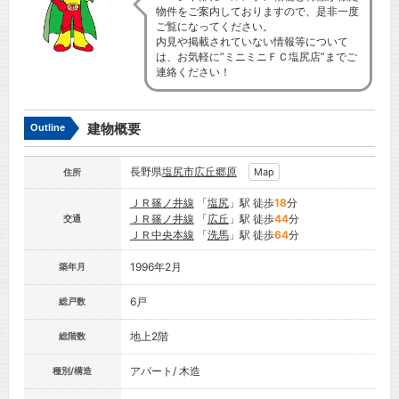
物件をご案内しておりますので、是非一度
ご覧になってください。
内見や掲載されていない情報等について
は、お気軽に”ミニミニＦＣ塩尻店”までご
連絡ください！
建物概要
Outline
長野県
塩尻市
広丘郷原
Map
住所
ＪＲ篠ノ井線
「
塩尻
」駅 徒歩
18
分
ＪＲ篠ノ井線
「
広丘
」駅 徒歩
44
分
交通
ＪＲ中央本線
「
洗馬
」駅 徒歩
64
分
1996年2月
築年月
6戸
総戸数
地上2階
総階数
アパート/ 木造
種別/構造