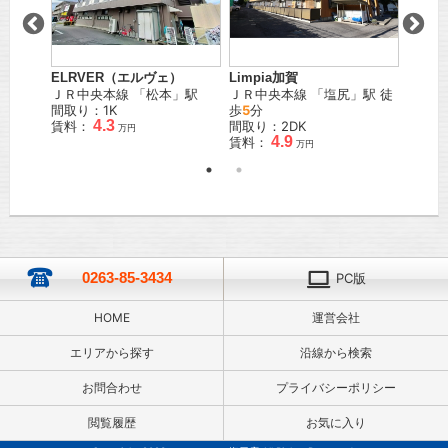
棟
ELRVER（エルヴェ）
フレグ
Limpia加賀
」駅
ＪＲ中央本線
「
松本
」駅
ＪＲ中
ＪＲ中央本線
「
塩尻
」駅 徒
間取り：1K
歩
28
歩
5
分
4.3
賃料：
間取り
間取り：2DK
万円
4.9
賃料：
賃料：
万円
0263-85-3434
PC版
HOME
運営会社
エリアから探す
沿線から検索
お問合わせ
プライバシーポリシー
閲覧履歴
お気に入り