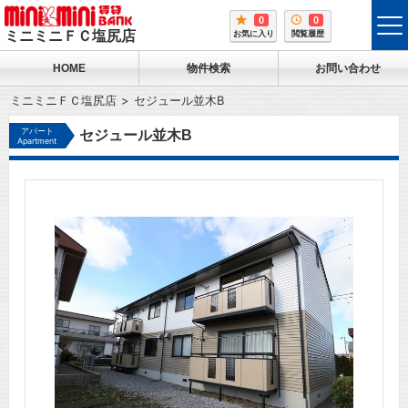
0
0
tog
ミニミニＦＣ塩尻店
お気に入り
閲覧履歴
me
HOME
物件検索
お問い合わせ
ミニミニＦＣ塩尻店
セジュール並木B
アパート
セジュール並木B
Apartment