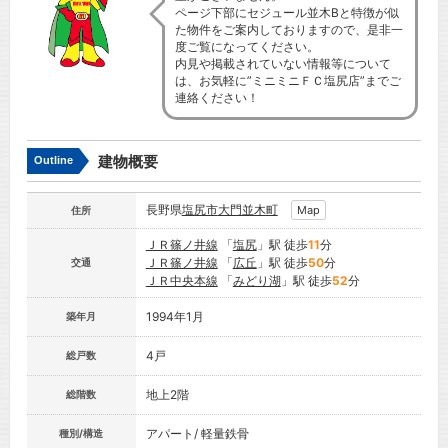
ページ下部にセジュール並木Bと特徴が似
た物件をご案内しておりますので、是非一
度ご覧になってください。
内見や掲載されていない情報等について
は、お気軽に”ミニミニＦＣ塩尻店”までご
連絡ください！
建物概要
Outline
長野県
塩尻市
大門並木町
Map
住所
ＪＲ篠ノ井線
「
塩尻
」駅 徒歩
11
分
ＪＲ篠ノ井線
「
広丘
」駅 徒歩
50
分
交通
ＪＲ中央本線
「
みどり湖
」駅 徒歩
52
分
1994年1月
築年月
4戸
総戸数
地上2階
総階数
アパート/ 軽量鉄骨
種別/構造