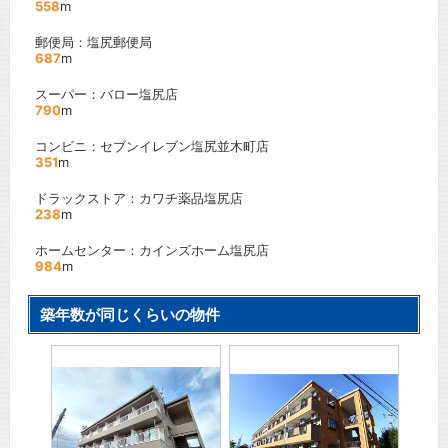
558
m
郵便局：塩尻郵便局
687
m
スーパー：バロー塩尻店
790
m
コンビニ：セブンイレブン塩尻並木町店
351
m
ドラックストア：カワチ薬品塩尻店
238
m
ホームセンター：カインズホーム塩尻店
984
m
築年数が同じくらいの物件