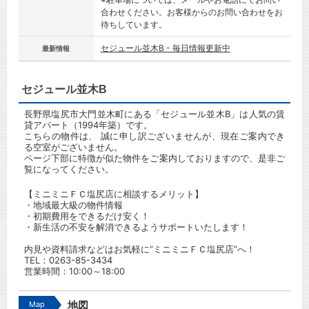
合わせください。お客様からのお問い合わせをお
待ちしています。
セジュール並木B - 毎日情報更新中
最新情報
セジュール並木B
長野県塩尻市大門並木町にある「セジュール並木B」は人気の賃
貸アパート（1994年築）です。
こちらの物件は、 誠に申し訳ございませんが、現在ご案内でき
る空室がございません。
ページ下部に特徴が似た物件をご案内しておりますので、是非ご
覧になってください。
【ミニミニＦＣ塩尻店に相談するメリット】
・地域最大級の物件情報
・初期費用をできるだけ安く！
・新生活の不安を解消できるようサポートいたします！
内見や資料請求などはお気軽に”ミニミニＦＣ塩尻店”へ！
TEL：0263-85-3434
営業時間：10:00～18:00
Map
地図