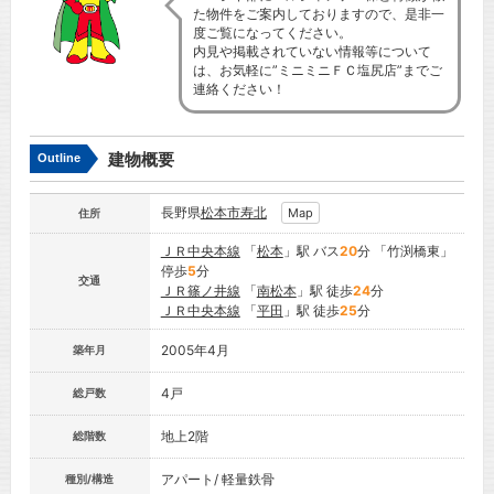
た物件をご案内しておりますので、是非一
度ご覧になってください。
内見や掲載されていない情報等について
は、お気軽に”ミニミニＦＣ塩尻店”までご
連絡ください！
建物概要
Outline
長野県
松本市
寿北
Map
住所
ＪＲ中央本線
「
松本
」駅 バス
20
分 「竹渕橋東」
停歩
5
分
交通
ＪＲ篠ノ井線
「
南松本
」駅 徒歩
24
分
ＪＲ中央本線
「
平田
」駅 徒歩
25
分
2005年4月
築年月
4戸
総戸数
地上2階
総階数
アパート/ 軽量鉄骨
種別/構造