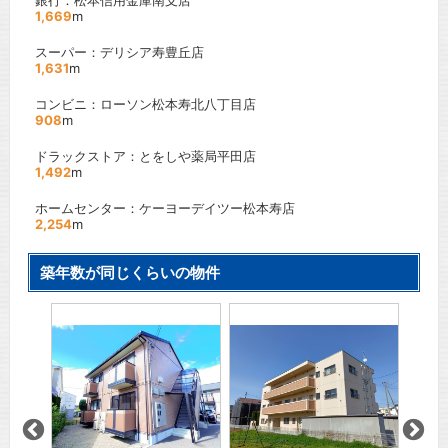
銀行：松本信用金庫南支店
1,669
m
スーパー：デリシア寿豊丘店
1,631
m
コンビニ：ローソン松本寿北八丁目店
908
m
ドラックストア：とをしや薬局平田店
1,492
m
ホームセンター：ケーヨーデイツー松本寿店
2,254
m
築年数が同じくらいの物件