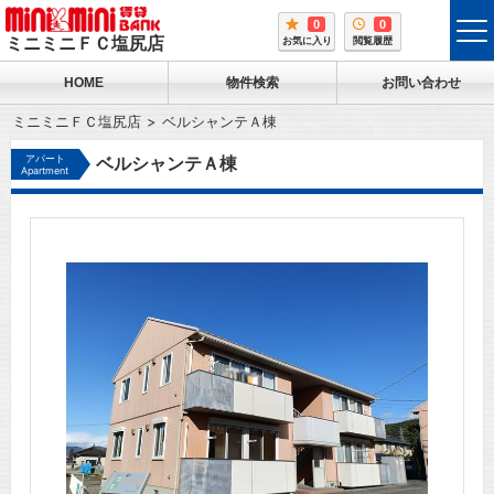
0
0
tog
ミニミニＦＣ塩尻店
お気に入り
閲覧履歴
me
HOME
物件検索
お問い合わせ
ミニミニＦＣ塩尻店
ベルシャンテＡ棟
アパート
ベルシャンテＡ棟
Apartment