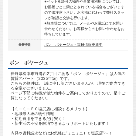
※ペット相談可の物件や事業用利用については、
お部屋ごとに禁止とされている場合もございます
ので御注意下さい。お客様に代わって弊社スタッ
フが確認と交渉を行います。
※駐車場については、メールやお電話にてお問い
合わせください。お客様からのお問い合わせをお
待ちしています。
ボン ボヤージュ - 毎日情報更新中
最新情報
ボン ボヤージュ
長野県松本市野溝西2丁目にある「ボン ボヤージュ」は人気の
賃貸アパート（2025年築）です。
こちらの物件は、 誠に申し訳ございませんが、現在ご案内でき
る空室がございません。
ページ下部に特徴が似た物件をご案内しておりますので、是非ご
覧になってください。
【ミニミニＦＣ塩尻店に相談するメリット】
・地域最大級の物件情報
・初期費用をできるだけ安く！
・新生活の不安を解消できるようサポートいたします！
内見や資料請求などはお気軽に”ミニミニＦＣ塩尻店”へ！