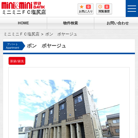
0
0
tog
ミニミニＦＣ塩尻店
お気に入り
閲覧履歴
me
HOME
物件検索
お問い合わせ
ミニミニＦＣ塩尻店
ボン ボヤージュ
アパート
ボン ボヤージュ
Apartment
新築/築浅