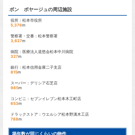
ボン ボヤージュの周辺施設
役所：松本市役所
5,376
m
警察署・交番：松本警察署
3,627
m
病院：医療法人道悠会松本中川病院
327
m
銀行：松本信用金庫二子支店
815
m
スーパー：デリシア石芝店
985
m
コンビニ：セブンイレブン松本木工町店
653
m
ドラックストア：ウエルシア松本野溝木工店
788
m
築年数が同じくらいの物件