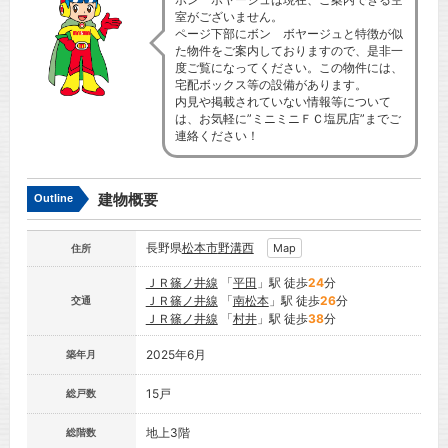
室がございません。
ページ下部にボン ボヤージュと特徴が似
た物件をご案内しておりますので、是非一
度ご覧になってください。この物件には、
宅配ボックス等の設備があります。
内見や掲載されていない情報等について
は、お気軽に”ミニミニＦＣ塩尻店”までご
連絡ください！
建物概要
Outline
長野県
松本市
野溝西
Map
住所
ＪＲ篠ノ井線
「
平田
」駅 徒歩
24
分
ＪＲ篠ノ井線
「
南松本
」駅 徒歩
26
分
交通
ＪＲ篠ノ井線
「
村井
」駅 徒歩
38
分
2025年6月
築年月
15戸
総戸数
地上3階
総階数