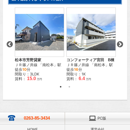
松本市芳野貸家
コンフォーティア宮田 B棟
ラ・ヴ
本
」駅
ＪＲ篠ノ井線
「
南松本
」駅
ＪＲ篠ノ井線
「
南松本
」駅
ＪＲ篠
徒歩
10
分
徒歩
16
分
歩
18
間取り：3LDK
間取り：1K
間取り
15.0
6.4
賃料：
賃料：
賃料：
万円
万円
万円
0263-85-3434
PC版
HOME
運営会社