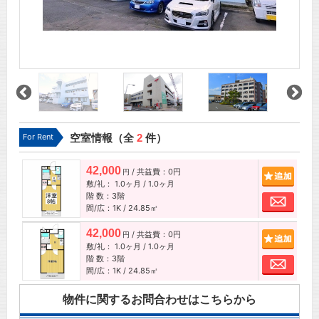
For Rent
空室情報（全
2
件）
42,000
/ 共益費：0円
追加
円
敷/礼：
1.0ヶ月
/
1.0ヶ月
階 数：3階
お問
間/広：1K / 24.85㎡
42,000
/ 共益費：0円
追加
円
敷/礼：
1.0ヶ月
/
1.0ヶ月
階 数：3階
お問
間/広：1K / 24.85㎡
物件に関するお問合わせはこちらから