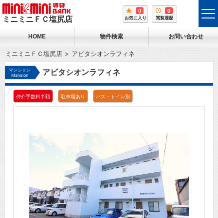
0
0
tog
ミニミニＦＣ塩尻店
お気に入り
閲覧履歴
me
HOME
物件検索
お問い合わせ
ミニミニＦＣ塩尻店
アビタシオンラフィネ
マンション
アビタシオンラフィネ
Mansion
仲介手数料半額
駐車場あり
バス・トイレ別