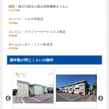
病院：独立行政法人国立病院機構まつもと
1,870
m
スーパー：ツルヤ平田店
749
m
コンビニ：ファミリーマートコスコ寿店
818
m
ホームセンター：ニトリ松本店
438
m
築年数が同じくらいの物件