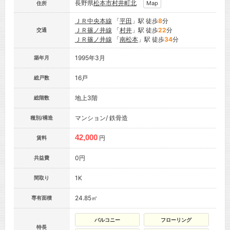
長野県
松本市
村井町北
Map
住所
ＪＲ中央本線
「
平田
」駅 徒歩
8
分
ＪＲ篠ノ井線
「
村井
」駅 徒歩
22
分
交通
ＪＲ篠ノ井線
「
南松本
」駅 徒歩
34
分
1995年3月
築年月
16戸
総戸数
地上3階
総階数
マンション/ 鉄骨造
種別/構造
42,000
円
賃料
0円
共益費
1K
間取り
24.85㎡
専有面積
バルコニー
フローリング
特長