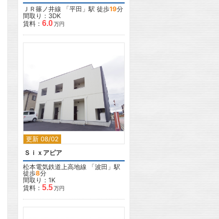
ＪＲ篠ノ井線
「
平田
」駅 徒歩
19
分
間取り：3DK
6.0
賃料：
万円
2
更新 08/02
Ｓｉｘアピア
松本電気鉄道上高地線
「
波田
」駅
徒歩
8
分
間取り：1K
5.5
賃料：
万円