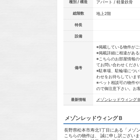
種別 / 構造
アパート / 軽量鉄骨
総階数
地上2階
特長
設備
※掲載している物件が
※掲載詳細に相違があ
※こちらのお部屋情報
てお問い合わせくださ
備考
※駐車場、駐輪場につ
わせをお待ちしていま
※ペット相談可の物件や
ので御注意下さい。お
メゾンレッドウィングＢ
最新情報
メゾンレッドウィングＢ
長野県松本市寿北1丁目にある「メゾン
こちらの物件は、 誠に申し訳ござい