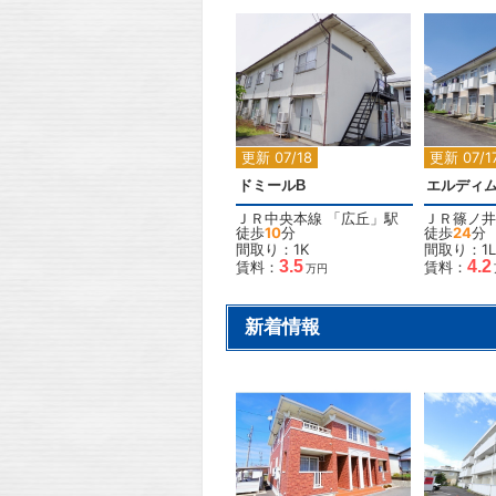
2
2
更新 07/18
更新 07/1
ドミールB
エルディ
ＪＲ中央本線
「
広丘
」駅
ＪＲ篠ノ井
徒歩
10
分
徒歩
24
分
間取り：1K
間取り：1L
3.5
4.2
賃料：
賃料：
万円
新着情報
2