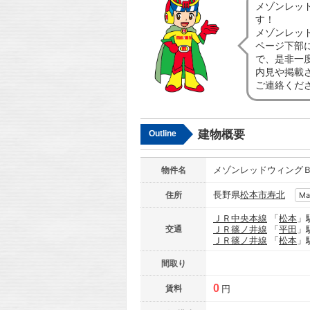
メゾンレッ
す！
メゾンレッ
ページ下部
で、是非一
内見や掲載
ご連絡くだ
建物概要
Outline
メゾンレッドウィング
物件名
長野県
松本市
寿北
住所
Ma
ＪＲ中央本線
「
松本
」
交通
ＪＲ篠ノ井線
「
平田
」
ＪＲ篠ノ井線
「
松本
」
間取り
0
賃料
円