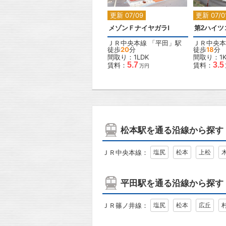
更新 07/09
更新 07/0
メゾンＦナイヤガラⅠ
第2ハイツ
ＪＲ中央本線
「
平田
」駅
ＪＲ中央本
徒歩
20
分
徒歩
18
分
間取り：1LDK
間取り：1
5.7
3.5
賃料：
賃料：
万円
松本駅を通る沿線から探す
ＪＲ中央本線：
塩尻
松本
上松
平田駅を通る沿線から探す
ＪＲ篠ノ井線：
塩尻
松本
広丘