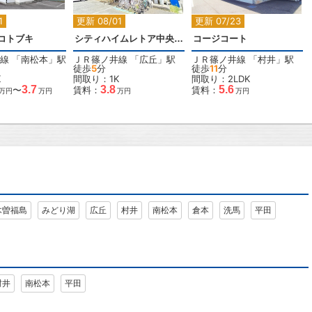
1
更新 08/01
更新 07/23
コトブキ
シティハイムレトア中央Ｃ棟
コージコート
線
「
南松本
」駅
ＪＲ篠ノ井線
「
広丘
」駅
ＪＲ篠ノ井線
「
村井
」駅
徒歩
5
分
徒歩
11
分
K
間取り：1K
間取り：2LDK
3.7
3.8
5.6
〜
賃料：
賃料：
万円
万円
万円
万円
木曽福島
みどり湖
広丘
村井
南松本
倉本
洗馬
平田
村井
南松本
平田