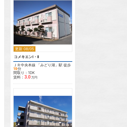
2
更新 08/05
コメキエンⅠ・Ⅱ
ＪＲ中央本線
「
みどり湖
」駅 徒歩
19
分
間取り：1DK
3.0
賃料：
万円
2