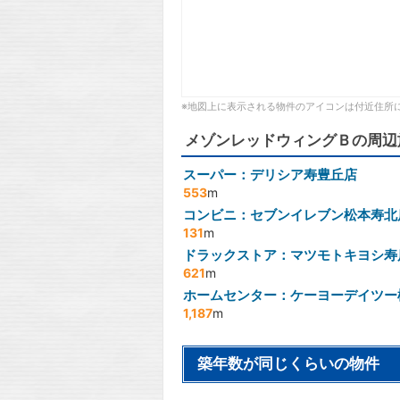
※地図上に表示される物件のアイコンは付近住所
メゾンレッドウィングＢの周辺
スーパー：デリシア寿豊丘店
553
m
コンビニ：セブンイレブン松本寿北
131
m
ドラックストア：マツモトキヨシ寿
621
m
ホームセンター：ケーヨーデイツー
1,187
m
築年数が同じくらいの物件