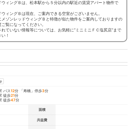
ドウィングＢは、松本駅から５分以内の駅近の賃貸アパート物件で
ドウィングＢは現在、ご案内できる空室がございません。
にメゾンレッドウィングＢと特徴が似た物件をご案内しておりますの
度ご覧になってください。
されていない情報等については、お気軽に”ミニミニＦＣ塩尻店”まで
さい！
Ｂ
p
駅 バス
12
分 「寿橋」停歩
3
分
駅 徒歩
21
分
駅 徒歩
47
分
面積
共益費