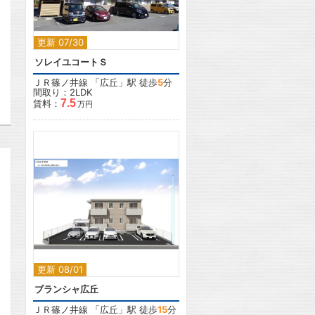
更新 07/30
ソレイユコートＳ
ＪＲ篠ノ井線
「
広丘
」駅 徒歩
5
分
間取り：2LDK
7.5
賃料：
万円
2
更新 08/01
ブランシャ広丘
ＪＲ篠ノ井線
「
広丘
」駅 徒歩
15
分