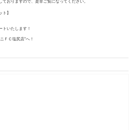
しておりますので、是非ご覧になってください。
ット】
ートいたします！
ニＦＣ塩尻店”へ！