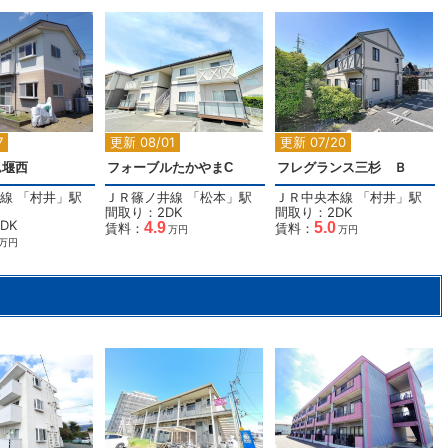
2
2
2
7
更新 08/01
更新 07/20
ム堰西
フォーブルたかやまC
フレグランス三杉 Ｂ
線
「
村井
」駅
ＪＲ篠ノ井線
「
松本
」駅
ＪＲ中央本線
「
村井
」駅
間取り：2DK
間取り：2DK
DK
4.9
5.0
賃料：
賃料：
万円
万円
万円
2
2
2