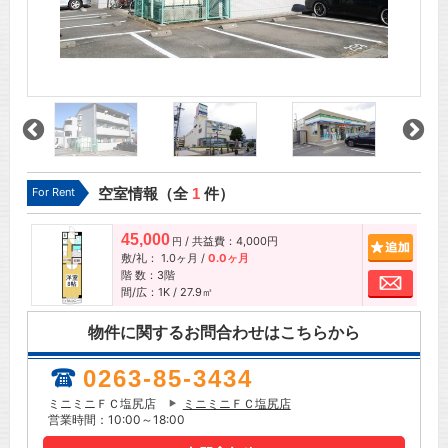
For Rent
空室情報（全
1
件）
45,000
/ 共益費：4,000円
追加
円
敷/礼：
1.0ヶ月
/
0.0ヶ月
階 数：3階
お問
間/広：1K / 27.9㎡
物件に関するお問合わせはこちらから
0263-85-3434
ミニミニＦＣ塩尻店
ミニミニＦＣ塩尻店
営業時間：10:00～18:00