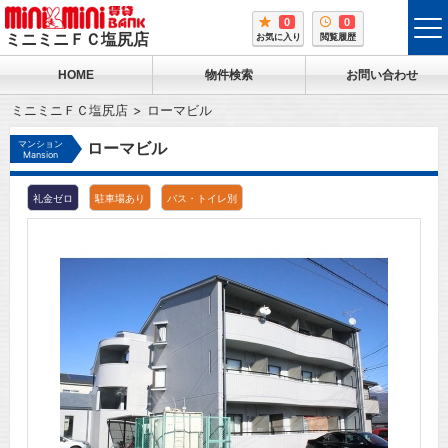
0
0
tog
ミニミニＦＣ塩尻店
お気に入り
閲覧履歴
me
HOME
物件検索
お問い合わせ
ミニミニＦＣ塩尻店
ローマビル
マンション
ローマビル
Mansion
礼金ゼロ
駐車場あり
バス・トイレ別