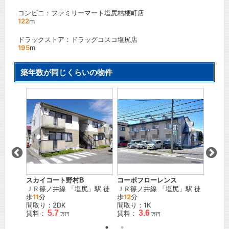
コンビニ：ファミリーマート塩尻桔梗町店
122
m
ドラックストア：ドラッグコスコ塩尻店
195
m
築年数が同じくらいの物件
ーンＢ
スカイコート野村B
コーポフローレンス
サンガー
線
「
波
ＪＲ篠ノ井線
「
塩尻
」駅 徒
ＪＲ篠ノ井線
「
塩尻
」駅 徒
松本電
歩
11
分
歩
12
分
田
」駅
間取り：2DK
間取り：1K
間取り
5.7
3.6
賃料：
賃料：
賃料：
万円
万円