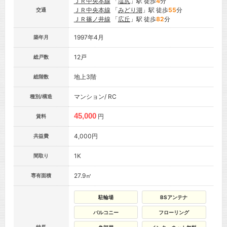
ＪＲ中央本線
「
塩尻
」駅 徒歩
4
分
ＪＲ中央本線
「
みどり湖
」駅 徒歩
55
分
交通
ＪＲ篠ノ井線
「
広丘
」駅 徒歩
82
分
1997年4月
築年月
12戸
総戸数
地上3階
総階数
マンション/ RC
種別/構造
45,000
円
賃料
4,000円
共益費
1K
間取り
27.9㎡
専有面積
駐輪場
BSアンテナ
バルコニー
フローリング