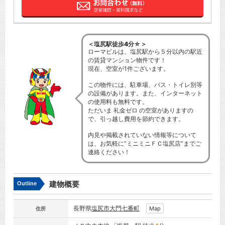
＜塩尻駅徒歩4分☆＞
ローマビルは、塩尻駅から５分以内の駅近
の賃貸マンション物件です！
現在、空室が1件ございます。
この物件には、駐車場、バス・トイレ別等
の設備があります。また、インターネット
の使用料も無料です。
ただいま 礼金ゼロ の空室がありますの
で、引っ越し費用を節約できます。
内見や掲載されていない情報等について
は、お気軽に”ミニミニＦＣ塩尻店”までご
連絡ください！
建物概要
Outline
長野県
塩尻市
大門七番町
Map
住所