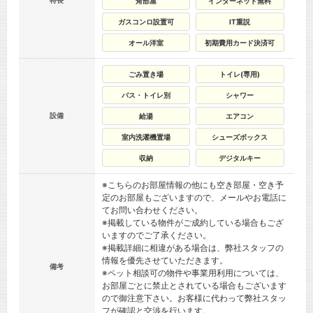
特長
角部屋
インターネット無料
ガスコンロ設置可
IT重説
オール洋室
初期費用カード決済可
ごみ置き場
トイレ(専用)
バス・トイレ別
シャワー
設備
給湯
エアコン
室内洗濯機置場
シューズボックス
収納
デジタルキー
※こちらのお部屋情報の他にも空き部屋・空き予
定のお部屋もございますので、メールやお電話に
てお問い合わせください。
※掲載している物件がご成約している場合もござ
いますのでご了承ください。
※掲載詳細に相違がある場合は、弊社スタッフの
情報を優先させていただきます。
備考
※ペット相談可の物件や事業用利用については、
お部屋ごとに禁止とされている場合もございます
ので御注意下さい。お客様に代わって弊社スタッ
フが確認と交渉を行います。