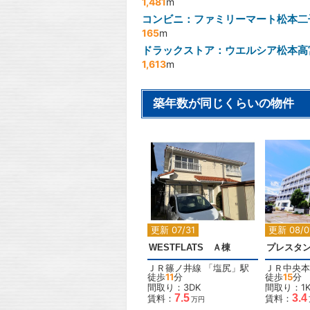
1,481
m
コンビニ：ファミリーマート松本二
165
m
ドラックストア：ウエルシア松本高
1,613
m
築年数が同じくらいの物件
2
更新 07/31
更新 08/0
WESTFLATS Ａ棟
プレスタ
ＪＲ篠ノ井線
「
塩尻
」駅
ＪＲ中央本
徒歩
11
分
徒歩
15
分
間取り：3DK
間取り：1
7.5
3.4
賃料：
賃料：
万円