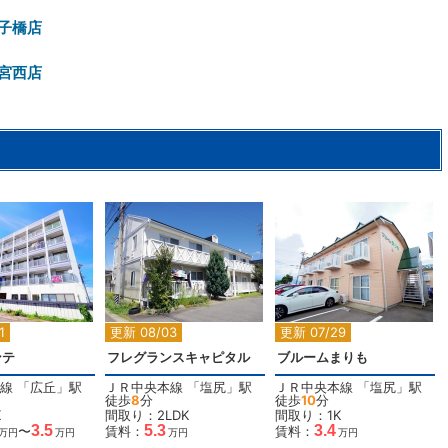
子橋店
宮西店
2
2
2
1
更新 08/03
更新 07/29
ンテ
フレグランスキャピタル
ブルームまりも
線
「
広丘
」駅
ＪＲ中央本線
「
塩尻
」駅
ＪＲ中央本線
「
塩尻
」駅
徒歩
8
分
徒歩
10
分
K
間取り：2LDK
間取り：1K
3.5
5.3
3.4
〜
賃料：
賃料：
万円
万円
万円
万円