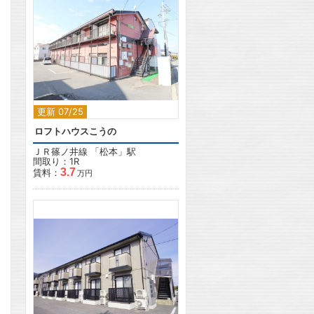
2
更新 07/25
ロフトハウスこうの
ＪＲ篠ノ井線
「
松本
」駅
間取り：1R
3.7
賃料：
万円
2