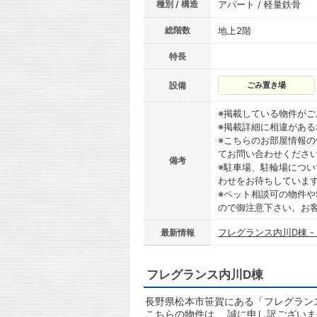
種別 / 構造
アパート / 軽量鉄骨
総階数
地上2階
特長
設備
ごみ置き場
※掲載している物件が
※掲載詳細に相違があ
※こちらのお部屋情報
てお問い合わせくださ
備考
※駐車場、駐輪場につ
わせをお待ちしていま
※ペット相談可の物件や
ので御注意下さい。お
フレグランス内川D棟 -
最新情報
フレグランス内川D棟
長野県松本市笹賀にある「フレグランス
こちらの物件は、 誠に申し訳ござい