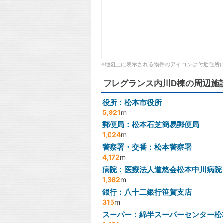
※地図上に表示される物件のアイコンは付近住所
フレグランス内川D棟の周辺施
役所：松本市役所
5,921
m
郵便局：松本石芝簡易郵便局
1,024
m
警察署・交番：松本警察署
4,172
m
病院：医療法人道悠会松本中川病院
1,362
m
銀行：八十二銀行笹賀支店
315
m
スーパー：綿半スーパーセンター松