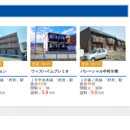
2
2
2
9
更新 08/01
更新 08/03
ョン
ウィズハイムプレミオ
パレーシャル中村Ｂ棟
線
「
村井
」駅
ＪＲ中央本線
「
村井
」駅
ＪＲ篠ノ井線
「
村井
」駅
徒歩
23
分
徒歩
16
分
K
間取り：1K
間取り：3DK
5.9
5.0
賃料：
賃料：
万円
万円
万円