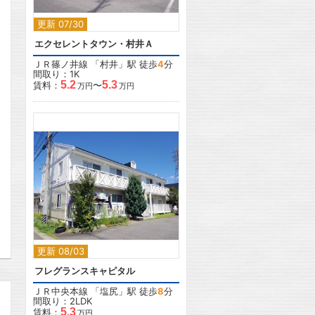
更新 07/30
エクセレントタウン・村井Ａ
ＪＲ篠ノ井線
「
村井
」駅 徒歩
4
分
間取り：1K
5.2
5.3
賃料：
〜
万円
万円
2
更新 08/03
フレグランスキャピタル
ＪＲ中央本線
「
塩尻
」駅 徒歩
8
分
間取り：2LDK
5.3
賃料：
万円