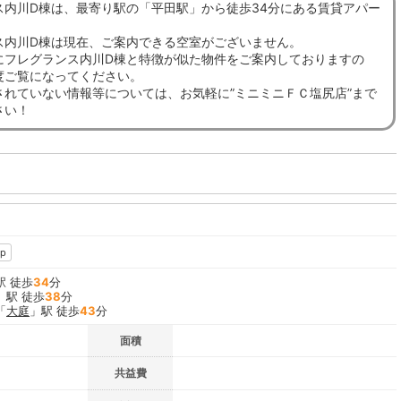
ス内川D棟は、最寄り駅の「平田駅」から徒歩34分にある賃貸アパー
ス内川D棟は現在、ご案内できる空室がございません。
にフレグランス内川D棟と特徴が似た物件をご案内しておりますの
度ご覧になってください。
されていない情報等については、お気軽に”ミニミニＦＣ塩尻店”まで
さい！
p
駅 徒歩
34
分
」駅 徒歩
38
分
「
大庭
」駅 徒歩
43
分
面積
共益費