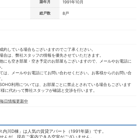
築年月
1991年10月
総戸数
8戸
ご成約している場合もございますのでご了承ください。
る場合は、弊社スタッフの情報を優先させていただきます。
の他にも空き部屋・空き予定のお部屋もございますので、メールやお電話に
い。
いては、メールやお電話にてお問い合わせください。お客様からのお問い合
す。
SOHO利用については、お部屋ごとに禁止とされている場合もございます
客様に代わって弊社スタッフが確認と交渉を行います。
 毎日情報更新中
内川D棟」は人気の賃貸アパート（1991年築）です。
ませんが、現在ご案内できる空室がございません。