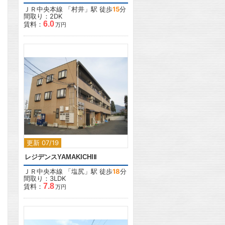
ＪＲ中央本線
「
村井
」駅 徒歩
15
分
間取り：2DK
6.0
賃料：
万円
2
更新 07/19
レジデンスYAMAKICHIⅡ
ＪＲ中央本線
「
塩尻
」駅 徒歩
18
分
間取り：3LDK
7.8
賃料：
万円