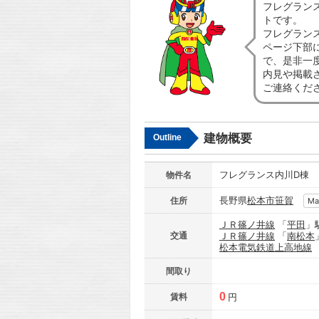
フレグラン
トです。
フレグラン
ページ下部
で、是非一
内見や掲載
ご連絡くだ
建物概要
Outline
フレグランス内川D棟
物件名
長野県
松本市
笹賀
住所
Ma
ＪＲ篠ノ井線
「
平田
」
交通
ＪＲ篠ノ井線
「
南松本
松本電気鉄道上高地線
間取り
0
賃料
円