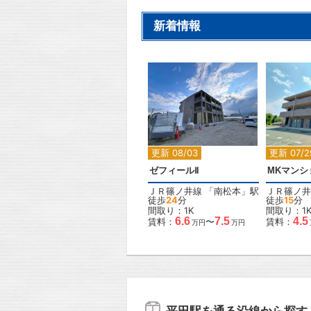
新着情報
2
2
更新 08/03
更新 07/2
ゼフィールⅡ
MKマンシ
ＪＲ篠ノ井線
「
南松本
」駅
ＪＲ篠ノ井
徒歩
24
分
徒歩
15
分
間取り：1K
間取り：1
6.6
7.5
4.5
賃料：
〜
賃料：
万円
万円