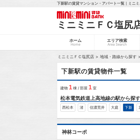
下新駅の賃貸マンション・アパート一覧｜ミニミ
ミニミニＦＣ塩尻
ホーム
エリア検索
Home
Area Search
ミニミニＦＣ塩尻店
地域・路線から探す
下新駅の賃貸物件一覧
1
1
建物
棟 / 部屋
室
松本電気鉄道上高地線の駅から探
西松本
渚
信濃荒井
大庭
下新
神林コーポ