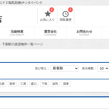
ニＦＣ塩尻店(株)チンタイバンク
0
0
店
お気に入り
閲覧履歴
沿線検索
運営会社
お問合わせ
Line Search
Company
Contact
下新駅の賃貸物件一覧ページ
並び替え：
表示棟数：
す
北新
新村
三溝
森口
下島
波田
淵東