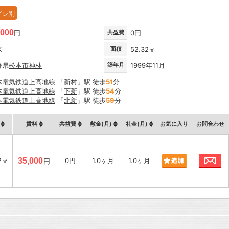
イレ別
,000
円
共益費
0円
K
面積
52.32㎡
野県
松本市
神林
築年月
1999年11月
本電気鉄道上高地線
「
新村
」駅 徒歩
51
分
本電気鉄道上高地線
「
下新
」駅 徒歩
54
分
本電気鉄道上高地線
「
北新
」駅 徒歩
59
分
賃料
共益費
敷金(月)
礼金(月)
お気に入り
お問合わせ
お
2㎡
35,000
0円
1.0ヶ月
1.0ヶ月
円