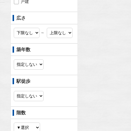
戸建
広さ
～
築年数
駅徒歩
階数