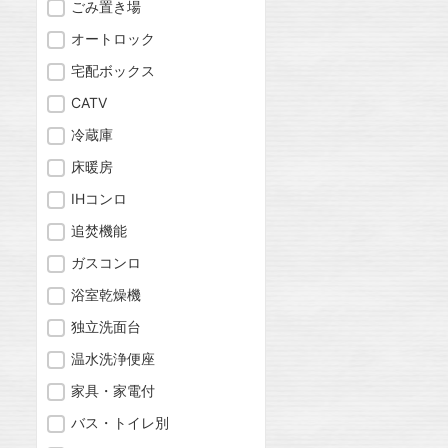
ごみ置き場
オートロック
宅配ボックス
CATV
冷蔵庫
床暖房
IHコンロ
追焚機能
ガスコンロ
浴室乾燥機
独立洗面台
温水洗浄便座
家具・家電付
バス・トイレ別