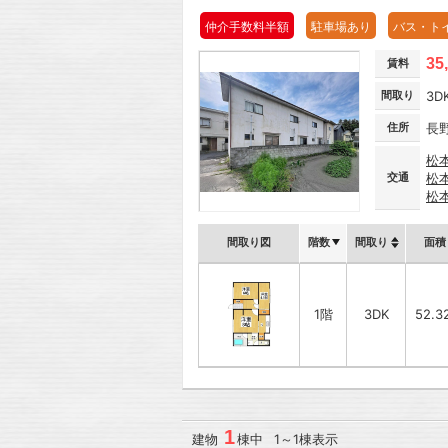
仲介手数料半額
駐車場あり
バス・ト
35
賃料
間取り
3D
住所
長
松
交通
松
松
間取り図
階数
間取り
面積
1階
3DK
52.3
1
建物
棟中 1～1棟表示