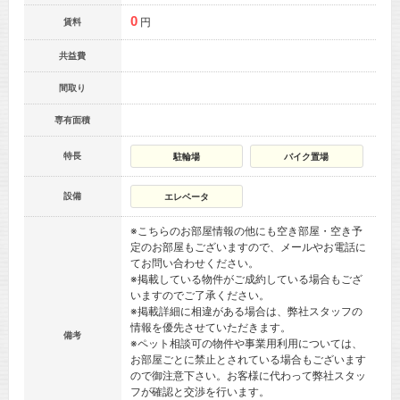
0
円
賃料
共益費
間取り
専有面積
特長
駐輪場
バイク置場
設備
エレベータ
※こちらのお部屋情報の他にも空き部屋・空き予
定のお部屋もございますので、メールやお電話に
てお問い合わせください。
※掲載している物件がご成約している場合もござ
いますのでご了承ください。
※掲載詳細に相違がある場合は、弊社スタッフの
情報を優先させていただきます。
備考
※ペット相談可の物件や事業用利用については、
お部屋ごとに禁止とされている場合もございます
ので御注意下さい。お客様に代わって弊社スタッ
フが確認と交渉を行います。