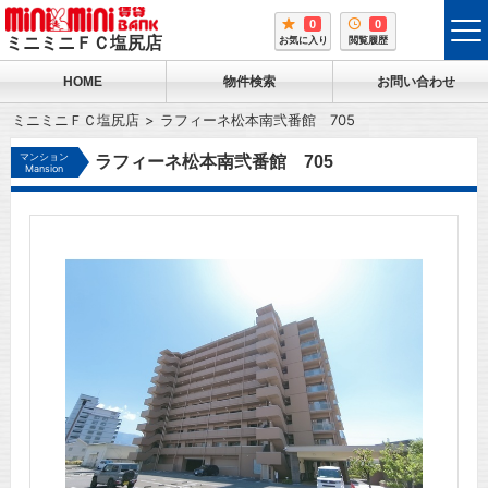
0
0
tog
ミニミニＦＣ塩尻店
お気に入り
閲覧履歴
me
HOME
物件検索
お問い合わせ
ミニミニＦＣ塩尻店
ラフィーネ松本南弐番館 705
マンション
ラフィーネ松本南弐番館 705
Mansion