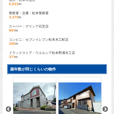
5,023
m
警察署・交番：松本警察署
3,275
m
スーパー：デリシア石芝店
991
m
コンビニ：セブンイレブン松本木工町店
250
m
ドラックストア：ウエルシア松本野溝木工店
371
m
築年数が同じくらいの物件