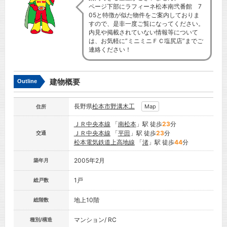
ページ下部にラフィーネ松本南弐番館 7
05と特徴が似た物件をご案内しておりま
すので、是非一度ご覧になってください。
内見や掲載されていない情報等について
は、お気軽に”ミニミニＦＣ塩尻店”までご
連絡ください！
建物概要
Outline
長野県
松本市
野溝木工
Map
住所
ＪＲ中央本線
「
南松本
」駅 徒歩
23
分
ＪＲ中央本線
「
平田
」駅 徒歩
23
分
交通
松本電気鉄道上高地線
「
渚
」駅 徒歩
44
分
2005年2月
築年月
1戸
総戸数
地上10階
総階数
マンション/ RC
種別/構造